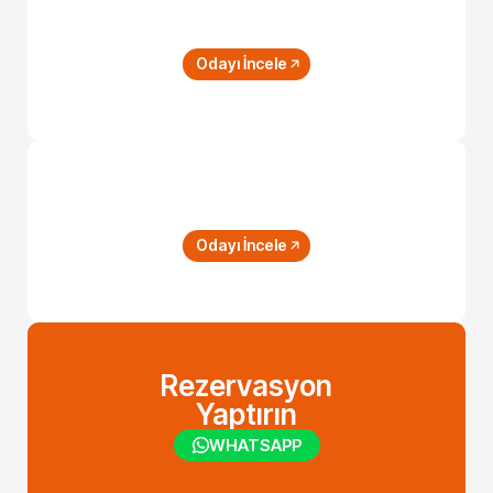
Quad Room
Odayı İncele
Superior Room
Odayı İncele
Rezervasyon
Yaptırın
WHATSAPP