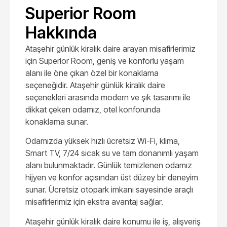
Superior Room
Güvenli,
Güvenli,
Güvenli,
Güvenli,
konforlu, temiz
konforlu, temiz
konforlu, temiz
konforlu, temiz
Hakkında
Ataşehir
Ataşehir
Ataşehir
Ataşehir
günlük kiralık
günlük kiralık
günlük kiralık
günlük kiralık
Ataşehir günlük kiralık daire arayan misafirlerimiz
daire için
daire için
daire için
daire için
hemen bizimle
hemen bizimle
hemen bizimle
hemen bizimle
için Superior Room, geniş ve konforlu yaşam
iletişime geçin.
iletişime geçin.
iletişime geçin.
iletişime geçin.
alanı ile öne çıkan özel bir konaklama
seçeneğidir. Ataşehir günlük kiralık daire
seçenekleri arasında modern ve şık tasarımı ile
dikkat çeken odamız, otel konforunda
konaklama sunar.
Odamızda yüksek hızlı ücretsiz Wi-Fi, klima,
Smart TV, 7/24 sıcak su ve tam donanımlı yaşam
alanı bulunmaktadır. Günlük temizlenen odamız
hijyen ve konfor açısından üst düzey bir deneyim
sunar. Ücretsiz otopark imkanı sayesinde araçlı
misafirlerimiz için ekstra avantaj sağlar.
Ataşehir günlük kiralık daire konumu ile iş, alışveriş