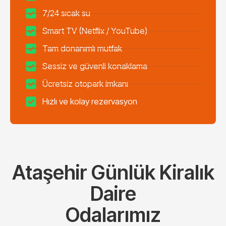
7/24 sıcak su
Smart TV (Netflix / YouTube)
Tam donanımlı mutfak
Sessiz ve güvenli konaklama
Ücretsiz otopark imkanı
Hızlı ve kolay rezervasyon
Ataşehir Günlük Kiralık
Daire
Odalarımız